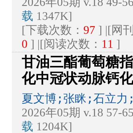
2026年05期 v.18 49-
载
1347K]
[下载次数：
97
] |[
0
] |[阅读次数：
11
]
甘油三酯葡萄糖
化中冠状动脉钙
夏文博;张眯;石立力
2026年05期 v.18 57-
载
1204K]