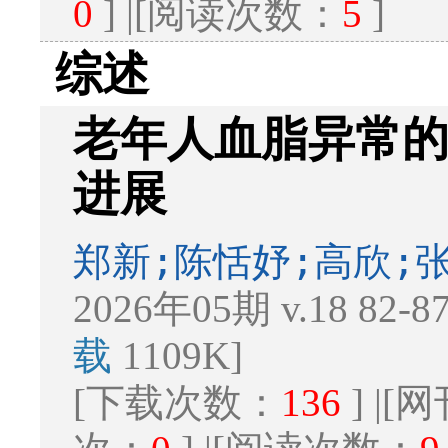
0
] |[阅读次数：
5
]
综述
老年人血脂异常
进展
郑新;陈恬妤;高欣;
2026年05期 v.18 82-
载
1109K]
[下载次数：
136
] |