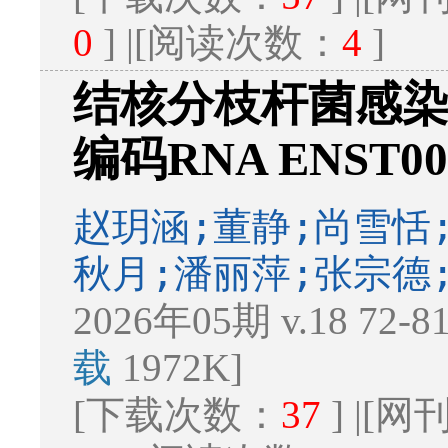
0
] |[阅读次数：
4
]
结核分枝杆菌感
编码RNA ENST0
赵玥涵;董静;尚雪恬
秋月;潘丽萍;张宗德
2026年05期 v.18 72-
载
1972K]
[下载次数：
37
] |[