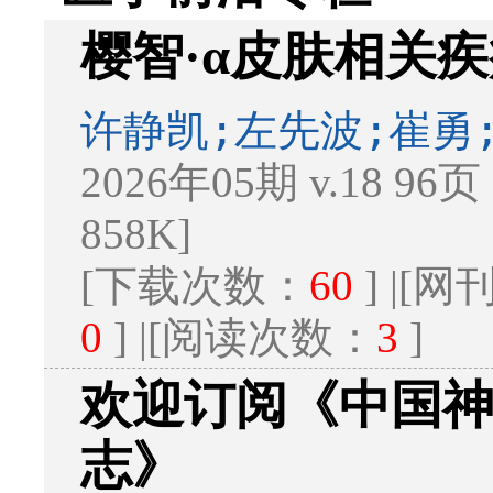
樱智·α皮肤相关
许静凯;左先波;崔勇
2026年05期 v.18 96页
858K]
[下载次数：
60
] |[
0
] |[阅读次数：
3
]
欢迎订阅《中国
志》