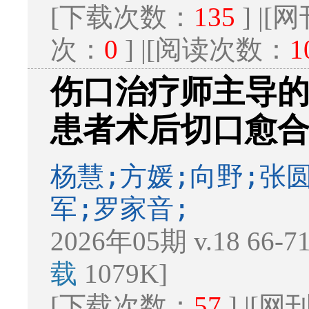
[下载次数：
135
] |
次：
0
] |[阅读次数：
1
伤口治疗师主导
患者术后切口愈
杨慧;方媛;向野;张
军;罗家音;
2026年05期 v.18 66-
载
1079K]
[下载次数：
57
] |[