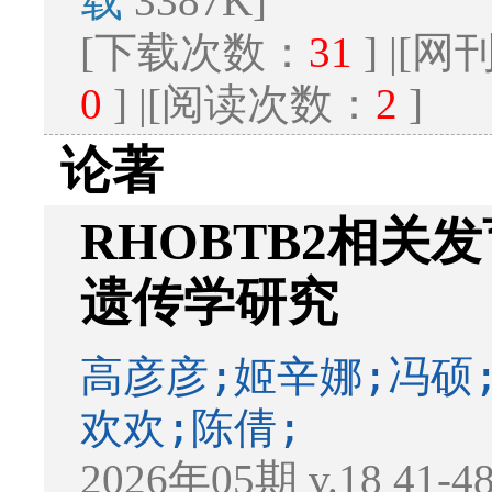
载
3387K]
[下载次数：
31
] |[
0
] |[阅读次数：
2
]
论著
RHOBTB2相
遗传学研究
高彦彦;姬辛娜;冯硕
欢欢;陈倩;
2026年05期 v.18 41-