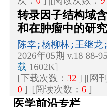
次：
0
] |[阅读次数：
9
转录因子结构域含
和在肿瘤中的研
陈幸;杨柳林;王继龙
2026年05期 v.18 88-
载
1602K]
[下载次数：
32
] |[
0
] |[阅读次数：
6
]
医学前沿专栏