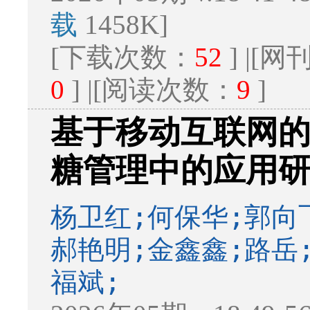
载
1458K]
[下载次数：
52
] |[
0
] |[阅读次数：
9
]
基于移动互联网
糖管理中的应用
杨卫红;何保华;郭向
郝艳明;金鑫鑫;路岳
福斌;